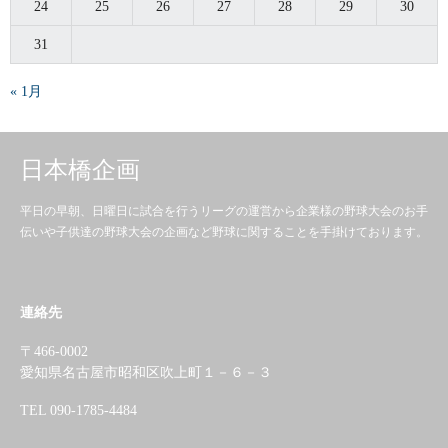
24
25
26
27
28
29
30
31
« 1月
日本橋企画
平日の早朝、日曜日に試合を行うリーグの運営から企業様の野球大会のお手
伝いや子供達の野球大会の企画など野球に関することを手掛けております。
連絡先
〒466-0002
愛知県名古屋市昭和区吹上町１－６－３
TEL 090-1785-4484