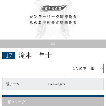
Skip
to
content
17
滝本 隼士
現チーム
La Avengers
1部Bリーグ