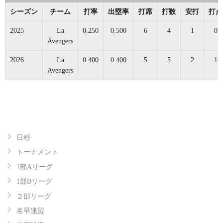
シーズン
チーム
打率
出塁率
打席
打数
安打
打点
2025
La
0.250
0.500
6
4
1
0
Avengers
2026
La
0.400
0.400
5
5
2
1
Avengers
日程
トーナメント
1部Aリーグ
1部Bリーグ
２部リーグ
名早連盟