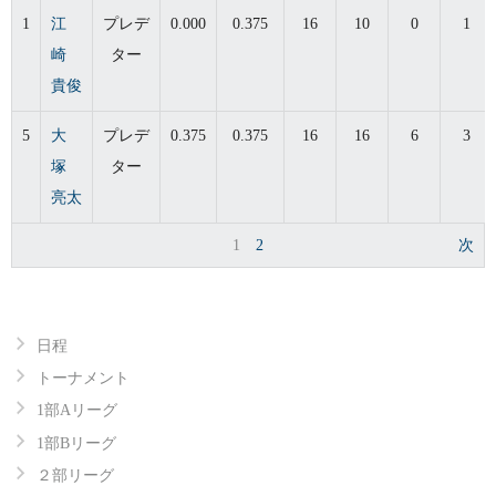
1
江
プレデ
0.000
0.375
16
10
0
1
崎
ター
貴俊
5
大
プレデ
0.375
0.375
16
16
6
3
塚
ター
亮太
1
2
次
日程
トーナメント
1部Aリーグ
1部Bリーグ
２部リーグ