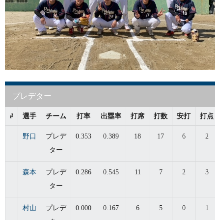
プレデター
#
選手
チーム
打率
出塁率
打席
打数
安打
打点
野口
プレデ
0.353
0.389
18
17
6
2
ター
森本
プレデ
0.286
0.545
11
7
2
3
ター
村山
プレデ
0.000
0.167
6
5
0
1