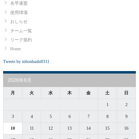
名早連盟
使用球場
おしらせ
チーム一覧
リーグ規約
Home
Tweets by nihonbashi0311
2026年8月
月
火
水
木
金
土
日
1
2
3
4
5
6
7
8
9
10
11
12
13
14
15
16