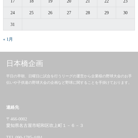
17
18
19
20
21
22
23
24
25
26
27
28
29
30
31
« 1月
日本橋企画
平日の早朝、日曜日に試合を行うリーグの運営から企業様の野球大会のお手
伝いや子供達の野球大会の企画など野球に関することを手掛けております。
連絡先
〒466-0002
愛知県名古屋市昭和区吹上町１－６－３
TEL 090-1785-4484