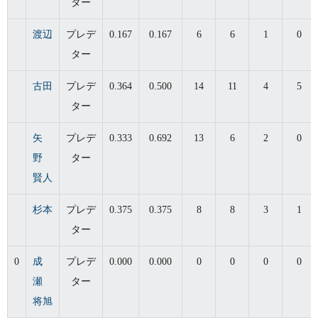
ター
渡辺
プレデ
0.167
0.167
6
6
1
0
ター
古田
プレデ
0.364
0.500
14
11
4
5
ター
矢
プレデ
0.333
0.692
13
6
2
0
野
ター
賢人
杉本
プレデ
0.375
0.375
8
8
3
1
ター
0
成
プレデ
0.000
0.000
0
0
0
0
瀬
ター
将旭