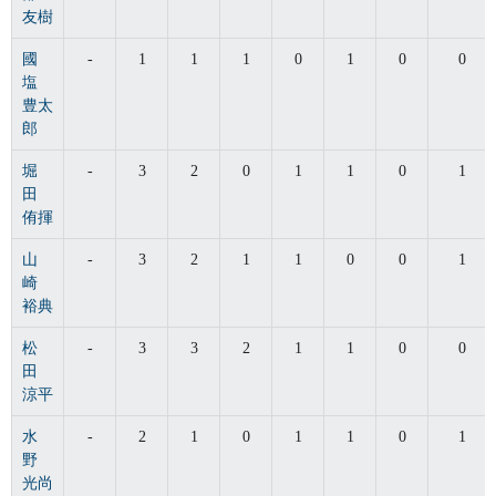
友樹
國
-
1
1
1
0
1
0
0
塩
豊太
郎
堀
-
3
2
0
1
1
0
1
田
侑揮
山
-
3
2
1
1
0
0
1
崎
裕典
松
-
3
3
2
1
1
0
0
田
涼平
水
-
2
1
0
1
1
0
1
野
光尚