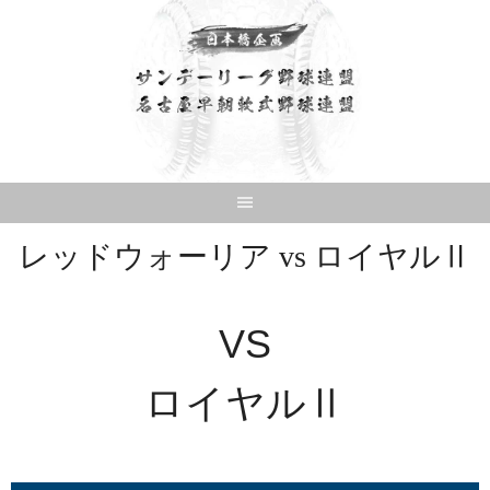
Skip
to
content
レッドウォーリア vs ロイヤルⅡ
VS
ロイヤルⅡ