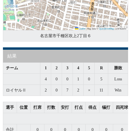
Leaflet
|
Map data ©
OpenStreetMap
contributors
名古屋市千種区吹上2丁目６
結果
チーム
1
2
3
4
5
R
勝敗
4
0
0
1
0
5
Loss
ロイヤルⅡ
2
0
7
2
×
11
Win
選手
位置
打席
打数
安打
打点
得点
犠打
四死球
合計
0
0
0
0
0
0
0