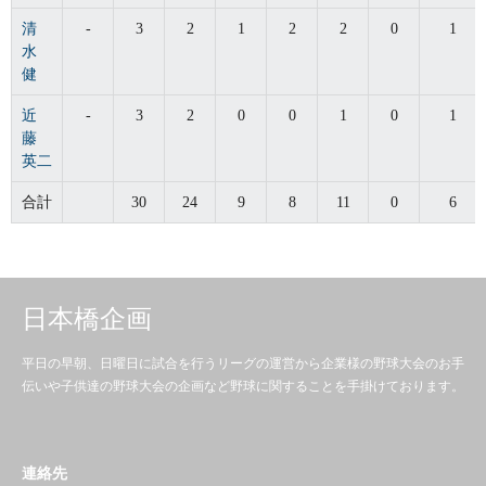
清
-
3
2
1
2
2
0
1
水
健
近
-
3
2
0
0
1
0
1
藤
英二
合計
30
24
9
8
11
0
6
日本橋企画
平日の早朝、日曜日に試合を行うリーグの運営から企業様の野球大会のお手
伝いや子供達の野球大会の企画など野球に関することを手掛けております。
連絡先