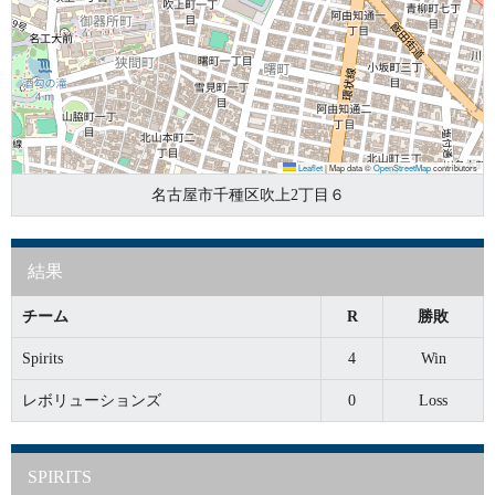
Leaflet
|
Map data ©
OpenStreetMap
contributors
名古屋市千種区吹上2丁目６
結果
チーム
R
勝敗
Spirits
4
Win
レボリューションズ
0
Loss
SPIRITS