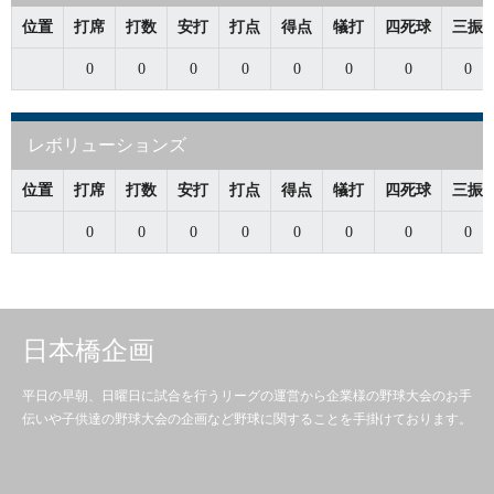
位置
打席
打数
安打
打点
得点
犠打
四死球
三振
0
0
0
0
0
0
0
0
レボリューションズ
位置
打席
打数
安打
打点
得点
犠打
四死球
三振
0
0
0
0
0
0
0
0
日本橋企画
平日の早朝、日曜日に試合を行うリーグの運営から企業様の野球大会のお手
伝いや子供達の野球大会の企画など野球に関することを手掛けております。