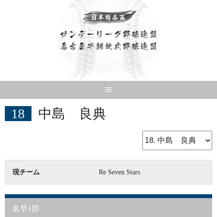
Skip
to
content
18
中島 良典
現チーム
Re Seven Stars
名早1部