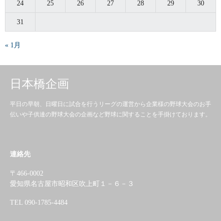
24
25
26
27
28
29
30
31
« 1月
日本橋企画
平日の早朝、日曜日に試合を行うリーグの運営から企業様の野球大会のお手
伝いや子供達の野球大会の企画など野球に関することを手掛けております。
連絡先
〒466-0002
愛知県名古屋市昭和区吹上町１－６－３
TEL 090-1785-4484