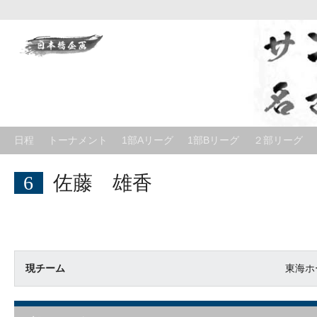
Skip
to
content
日程
トーナメント
1部Aリーグ
1部Bリーグ
２部リーグ
6
佐藤 雄香
現チーム
東海ホ