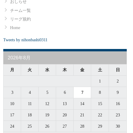
おしらせ
チーム一覧
打席
勝投
投回
被安
失点
自責
与四
奪三
被本
リーグ規約
0
0
0
0
0
0
0
0
Home
Tweets by nihonbashi0311
0
0
0
0
0
0
0
0
2026年8月
0
0
0
0
0
0
0
0
月
火
水
木
金
土
日
0
0
0
0
0
0
0
0
1
2
3
4
5
6
7
8
9
0
0
0
0
0
0
0
0
10
11
12
13
14
15
16
0
0
0
0
0
0
0
0
17
18
19
20
21
22
23
24
25
26
27
28
29
30