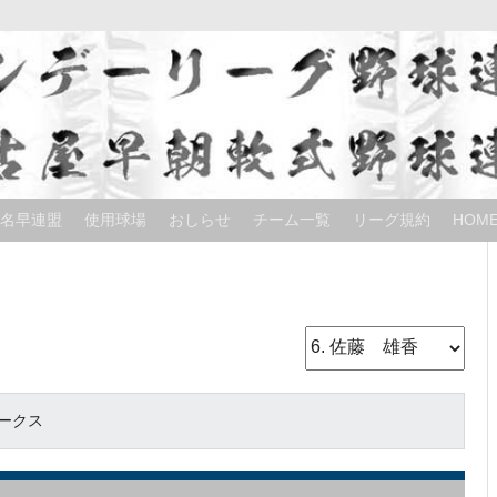
名早連盟
使用球場
おしらせ
チーム一覧
リーグ規約
HOM
ークス