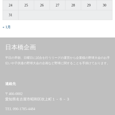
24
25
26
27
28
29
30
31
« 1月
日本橋企画
平日の早朝、日曜日に試合を行うリーグの運営から企業様の野球大会のお手
伝いや子供達の野球大会の企画など野球に関することを手掛けております。
連絡先
〒466-0002
愛知県名古屋市昭和区吹上町１－６－３
TEL 090-1785-4484