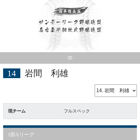
Skip
to
content
14
岩間 利雄
現チーム
フルスペック
1部Aリーグ