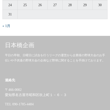
24
25
26
27
28
29
30
31
« 1月
日本橋企画
平日の早朝、日曜日に試合を行うリーグの運営から企業様の野球大会のお手
伝いや子供達の野球大会の企画など野球に関することを手掛けております。
連絡先
〒466-0002
愛知県名古屋市昭和区吹上町１－６－３
TEL 090-1785-4484