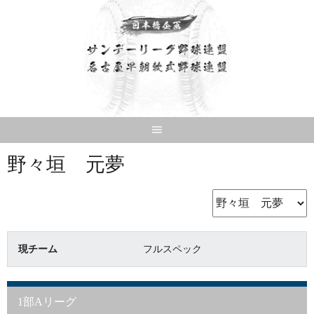
Skip
to
content
野々垣 元夢
現チーム
フルスペック
1部Aリーグ