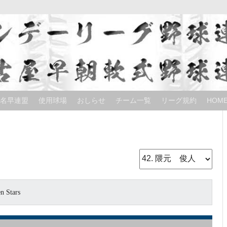
名早連盟
使用球場
おしらせ
チーム一覧
リーグ規約
HOM
n Stars