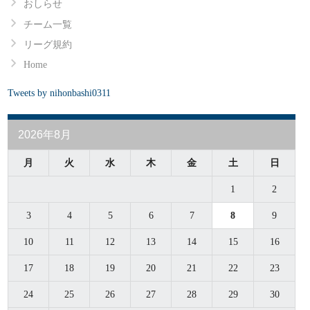
おしらせ
チーム一覧
席
勝投
投回
被安
失点
自責
与四
奪三
被本
リーグ規約
0
0
0
0
0
0
0
0
Home
Tweets by nihonbashi0311
0
0
0
0
0
0
0
0
2026年8月
月
火
水
木
金
土
日
1
2
3
4
5
6
7
8
9
10
11
12
13
14
15
16
17
18
19
20
21
22
23
24
25
26
27
28
29
30