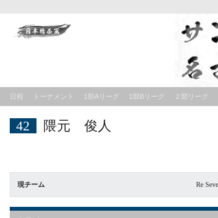
Skip
to
content
日程
トーナメント
1部Aリーグ
1部Bリーグ
２部リーグ
42
隈元 俊人
現チーム
Re Seve