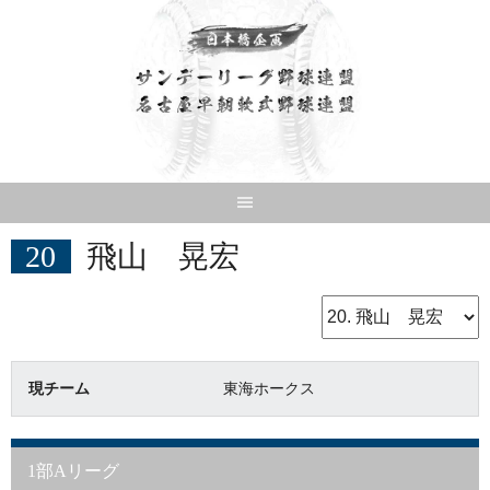
Skip
to
content
20
飛山 晃宏
現チーム
東海ホークス
1部Aリーグ