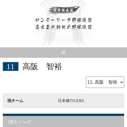
Skip
to
content
11
高阪 智裕
現チーム
日本橋TIGERS
1部Aリーグ