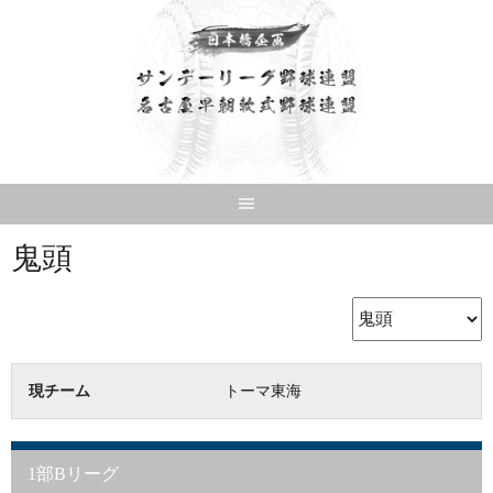
Skip
to
content
鬼頭
現チーム
トーマ東海
1部Bリーグ