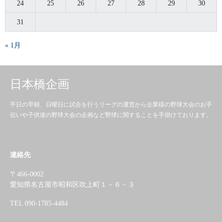
24
25
26
27
28
29
30
31
« 1月
日本橋企画
平日の早朝、日曜日に試合を行うリーグの運営から企業様の野球大会のお手
伝いや子供達の野球大会の企画など野球に関することを手掛けております。
連絡先
〒466-0002
愛知県名古屋市昭和区吹上町１－６－３
TEL 090-1785-4484