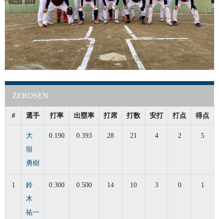
ZEROSEN
#
選手
打率
出塁率
打席
打数
安打
打点
得点
大
0.190
0.393
28
21
4
2
5
垣
勇樹
1
鈴
0.300
0.500
14
10
3
0
1
木
祐一