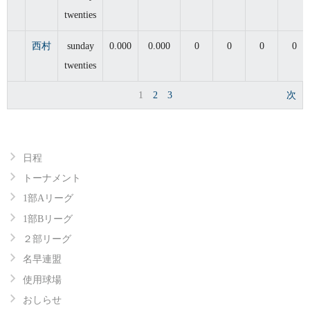
twenties
西村
sunday
0.000
0.000
0
0
0
0
twenties
1
2
3
次
日程
トーナメント
1部Aリーグ
1部Bリーグ
２部リーグ
名早連盟
使用球場
おしらせ